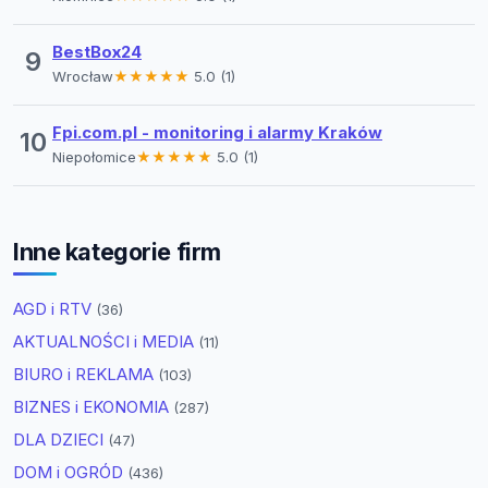
BestBox24
9
Wrocław
★★★★★
5.0 (1)
Fpi.com.pl - monitoring i alarmy Kraków
10
Niepołomice
★★★★★
5.0 (1)
Inne kategorie firm
AGD i RTV
(36)
AKTUALNOŚCI i MEDIA
(11)
BIURO i REKLAMA
(103)
BIZNES i EKONOMIA
(287)
DLA DZIECI
(47)
DOM i OGRÓD
(436)