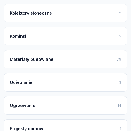
Kolektory słoneczne
2
Kominki
5
Materiały budowlane
79
Ocieplanie
3
Ogrzewanie
14
Projekty domów
1