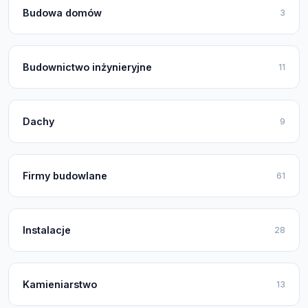
Budowa domów
3
Budownictwo inżynieryjne
11
Dachy
9
Firmy budowlane
61
Instalacje
28
Kamieniarstwo
13