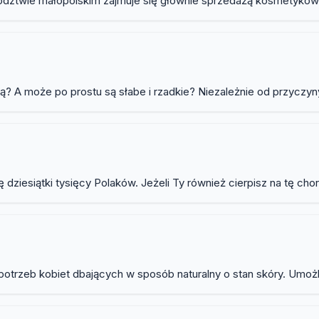
ztwie małopolskim zajmuje się głównie sprzedażą kosmetyków nat
 A może po prostu są słabe i rzadkie? Niezależnie od przyczyny
dziesiątki tysięcy Polaków. Jeżeli Ty również cierpisz na tę cho
otrzeb kobiet dbających w sposób naturalny o stan skóry. Umoż