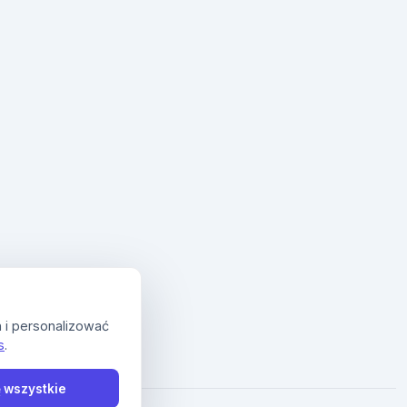
 i personalizować
s
.
 wszystkie