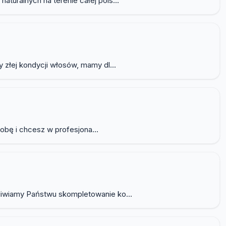
uralnych na terenie całej pols...
 złej kondycji włosów, mamy dl...
robę i chcesz w profesjona...
liwiamy Państwu skompletowanie ko...