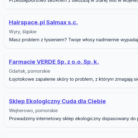
Przedsiębiorstwo EkoKrem z siedzibą w Starej Wsi w wojewód
Hairspace.pl Salmax s.c.
Wyry, śląskie
Masz problem z łysieniem? Twoje włosy nadmiernie wypadają?
Farmacie VERDE Sp. z o.o. Sp. k.
Gdańsk, pomorskie
Łojotokowe zapalenie skóry to problem, z którym zmagają się 
Sklep Ekologiczny Cuda dla Ciebie
Wejherowo, pomorskie
Prowadzimy internetowy sklep ekologiczny dopasowany do p