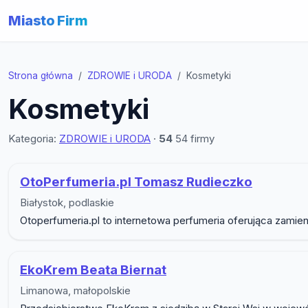
Miasto Firm
Strona główna
ZDROWIE i URODA
Kosmetyki
Kosmetyki
Kategoria:
ZDROWIE i URODA
·
54
54 firmy
Lista firm w podkategorii K
OtoPerfumeria.pl Tomasz Rudieczko
Białystok, podlaskie
Otoperfumeria.pl to internetowa perfumeria oferująca zamie
EkoKrem Beata Biernat
Limanowa, małopolskie