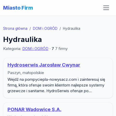
Miasto Firm
Strona główna
DOM i OGRÓD
Hydraulika
Hydraulika
Kategoria:
DOM i OGRÓD
·
7
7 firmy
Lista firm w podkategorii Hydrauli
Hydroserwis Jarosław Cwynar
Paszyn, małopolskie
Wejdź na pompyciepla-nowysacz.com i zainteresuj się
firmą, która oferuje swoim klientom najlepsze systemy
grzewcze i sanitarne. HydroSerwis oferuje po...
PONAR Wadowice S.A.