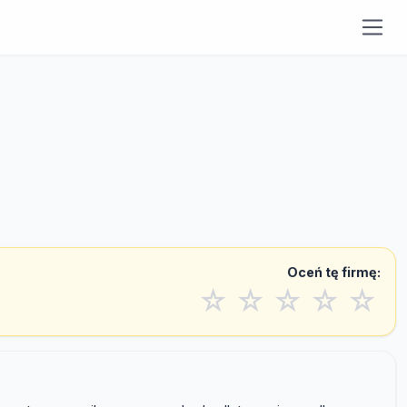
Oceń tę firmę:
☆
☆
☆
☆
☆