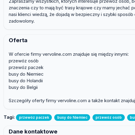
Zapraszamy wszystkich, których interesuje przewóz osób, bo
znaczenia czy to mają być trasy krajowe czy mamy jechać p
nasi klienci wiedzą, że dojadą w bezpieczny i szybki sposób 
zadowolony.
Oferta
W ofercie firmy vervoline.com znajduje się między innymi:
przewóz osób
przewóz paczek
busy do Niemiec
busy do Holandii
busy do Belgii
Szczegóły oferty firmy vervoline.com a także kontakt znajdują
Tagi:
przewóz paczek
busy do Niemiec
przewóz osób
bu
Dane kontaktowe