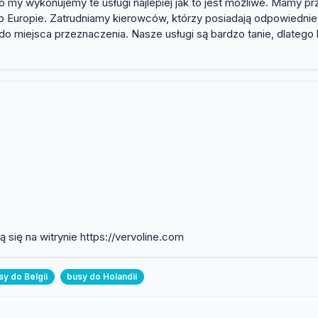
 my wykonujemy te usługi najlepiej jak to jest możliwe. Mamy p
o Europie. Zatrudniamy kierowców, którzy posiadają odpowiednie
do miejsca przeznaczenia. Nasze usługi są bardzo tanie, dlatego 
 się na witrynie https://vervoline.com
sy do Belgii
busy do Holandii