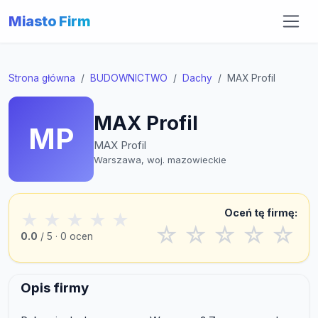
Miasto Firm
Strona główna
BUDOWNICTWO
Dachy
MAX Profil
MAX Profil
MP
MAX Profil
Warszawa, woj. mazowieckie
Oceń tę firmę:
★
★
★
★
★
☆
☆
☆
☆
☆
0.0
/ 5 · 0 ocen
Opis firmy