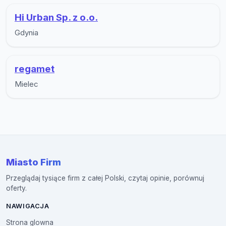
Hi Urban Sp. z o.o.
Gdynia
regamet
Mielec
Miasto Firm
Przeglądaj tysiące firm z całej Polski, czytaj opinie, porównuj
oferty.
NAWIGACJA
Strona glowna