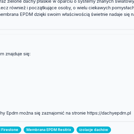
z zielone dachy płaskie w oparciu o systemy znanych światowych
 Lecz również i początkujące osoby, o wielu ciekawych pomysłach 
embrana EPDM dzięki swoim właściwością świetnie nadaje się na
m znajduje się:
chy Epdm można się zaznajomić na stronie https://dachyepdm.pl
Firestone
Membrana EPDM Resitrix
izolacje dachów