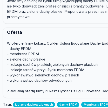
Jesteśmy cenioną na rynku firmą wykonującą dachy EPDM ora
nie tylko doświadczeni profesjonaliści z branży budowlanej.
EPDM oraz zielone dachy płaskie. Proponowana przez nas m
przemysłowe.
Oferta
W ofercie firmy Łukasz Cyrkler Usługi Budowlane Dachy Epd
- dachy EPDM
- membrana EPDM
- zielone dachy płaskie
- izolacje dachów płaskich, zielonych dachów płaskich
- izolacje tarasów przy użyciu membran EPDM
- wykonawstwo zielonych dachów płaskich
- wykonawstwo dachów odwróconych
Z aktualną ofertą firmy Łukasz Cyrkler Usługi Budowlane Da
Tagi:
izolacje dachów zielonych
dachy EPDM
Membrana EPDM 