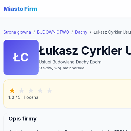
Miasto Firm
Strona główna
BUDOWNICTWO
Dachy
Łukasz Cyrkler Us
Łukasz Cyrkler
ŁC
Usługi Budowlane Dachy Epdm
Kraków, woj. małopolskie
★
★
★
★
★
1.0
/ 5 · 1 ocena
Opis firmy