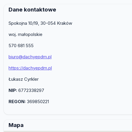
Dane kontaktowe
Spokojna 10/19, 30-054 Kraków
woj. małopolskie
570 681 555
biuro@dachyepdm.pl
https://dachyepdm.pl
Łukasz Cyrkler
NIP:
6772338297
REGON:
369850221
Mapa