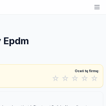
y Epdm
Oceń tę firmę:
☆
☆
☆
☆
☆