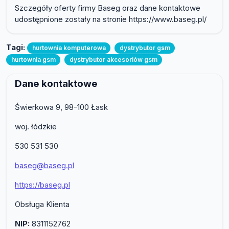
Szczegóły oferty firmy Baseg oraz dane kontaktowe
udostępnione zostały na stronie https://www.baseg.pl/
Tagi:
hurtownia komputerowa
dystrybutor gsm
hurtownia gsm
dystrybutor akcesoriów gsm
Dane kontaktowe
Świerkowa 9, 98-100 Łask
woj. łódzkie
530 531 530
baseg@baseg.pl
https://baseg.pl
Obsługa Klienta
NIP:
8311152762