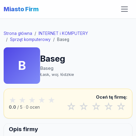
Miasto Firm
Strona główna
INTERNET i KOMPUTERY
Sprzęt komputerowy
Baseg
Baseg
B
Baseg
Łask, woj. łódzkie
Oceń tę firmę:
★
★
★
★
★
☆
☆
☆
☆
☆
0.0
/ 5 · 0 ocen
Opis firmy