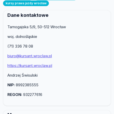
kursy prawa jazdy wrocław
Dane kontaktowe
Tarnogajska 5/9, 50-512 Wrocław
woj. dolnośląskie
(71) 336 78 08
biuro@kursant.wroclaw.pl
https://kursant.wroclaw.pl
Andrzej Świsulski
NIP:
8992385555
REGON:
932277616