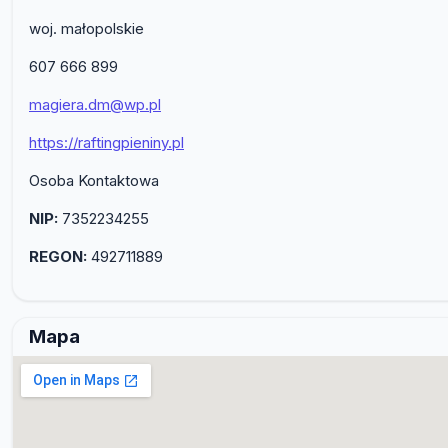
woj. małopolskie
607 666 899
magiera.dm@wp.pl
https://raftingpieniny.pl
Osoba Kontaktowa
NIP:
7352234255
REGON:
492711889
Mapa