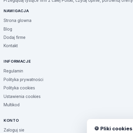
Przeglądaj tysiące firm z całej Polski, czytaj opinie, porównuj oferty
NAWIGACJA
Strona glowna
Blog
Dodaj firme
Kontakt
INFORMACJE
Regulamin
Polityka prywatności
Polityka cookies
Ustawienia cookies
Multikod
KONTO
🍪 Pliki cookies
Zaloguj sie