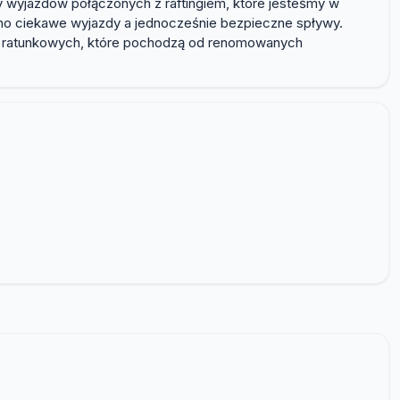
y wyjazdów połączonych z raftingiem, które jesteśmy w
no ciekawe wyjazdy a jednocześnie bezpieczne spływy.
ek ratunkowych, które pochodzą od renomowanych