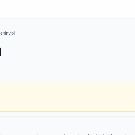
ieniny.pl
l