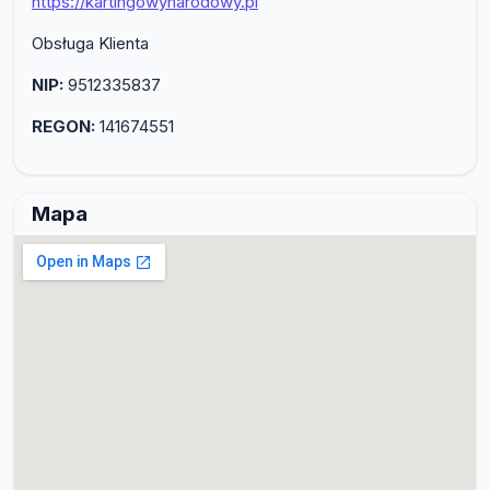
https://kartingowynarodowy.pl
Obsługa Klienta
NIP:
9512335837
REGON:
141674551
Mapa