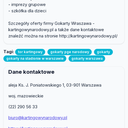
- imprezy grupowe
- szkółka dla dzieci
Szczegóły oferty firmy Gokarty Wraszawa -
kartingowynarodowy.pl a także dane kontaktowe
znaleźć można na stronie http://kartingowynarodowy.pl/
Tagi:
tor kartingowy
gokarty pge narodowy
gokarty
gokarty na stadionie w warszawie
gokarty warszawa
Dane kontaktowe
aleja Ks. J. Poniatowskiego 1, 03-901 Warszawa
woj. mazowieckie
(22) 290 56 33
biuro@kartingowynarodowy.pl