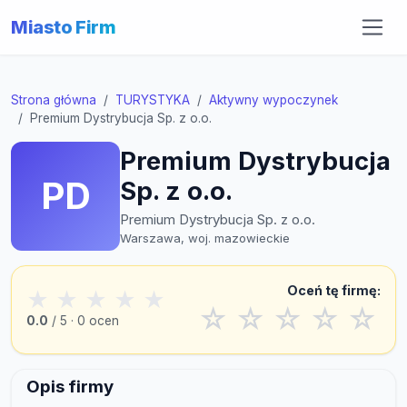
Miasto Firm
Strona główna
TURYSTYKA
Aktywny wypoczynek
Premium Dystrybucja Sp. z o.o.
Premium Dystrybucja
PD
Sp. z o.o.
Premium Dystrybucja Sp. z o.o.
Warszawa, woj. mazowieckie
Oceń tę firmę:
★
★
★
★
★
☆
☆
☆
☆
☆
0.0
/ 5 · 0 ocen
Opis firmy