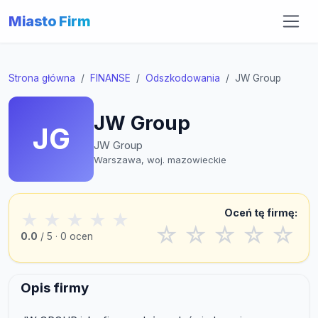
Miasto Firm
Strona główna
FINANSE
Odszkodowania
JW Group
JW Group
JG
JW Group
Warszawa, woj. mazowieckie
Oceń tę firmę:
★
★
★
★
★
☆
☆
☆
☆
☆
0.0
/ 5 · 0 ocen
Opis firmy