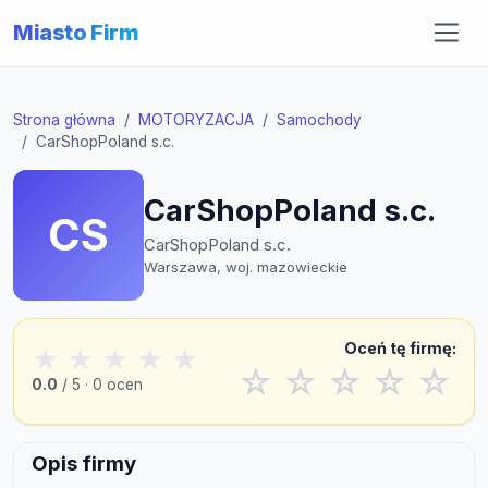
Miasto Firm
Strona główna
MOTORYZACJA
Samochody
CarShopPoland s.c.
CarShopPoland s.c.
CS
CarShopPoland s.c.
Warszawa, woj. mazowieckie
Oceń tę firmę:
★
★
★
★
★
☆
☆
☆
☆
☆
0.0
/ 5 · 0 ocen
Opis firmy