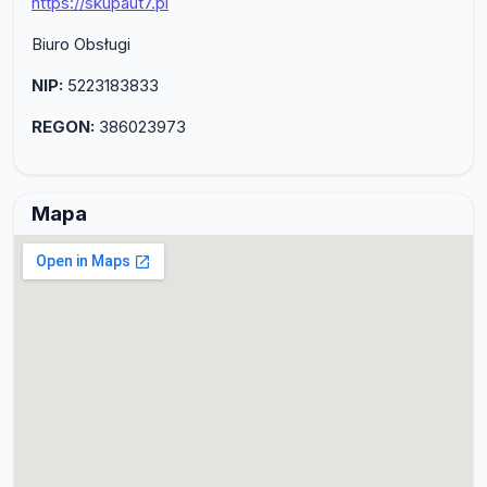
https://skupaut7.pl
Biuro Obsługi
NIP:
5223183833
REGON:
386023973
Mapa