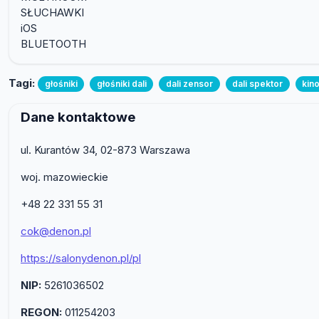
SŁUCHAWKI
iOS
BLUETOOTH
Tagi:
głośniki
głośniki dali
dali zensor
dali spektor
kin
Dane kontaktowe
ul. Kurantów 34, 02-873 Warszawa
woj. mazowieckie
+48 22 331 55 31
cok@denon.pl
https://salonydenon.pl/pl
NIP:
5261036502
REGON:
011254203