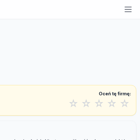
Oceń tę firmę:
☆
☆
☆
☆
☆