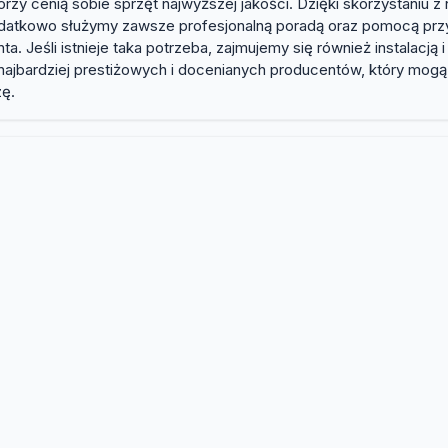
órzy cenią sobie sprzęt najwyższej jakości. Dzięki skorzystaniu
kowo służymy zawsze profesjonalną poradą oraz pomocą przy wy
a. Jeśli istnieje taka potrzeba, zajmujemy się również instalacj
, najbardziej prestiżowych i docenianych producentów, który mogą
zę.