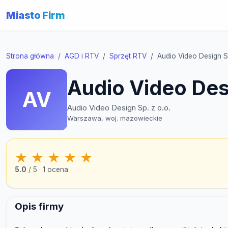
Miasto Firm
Strona główna
AGD i RTV
Sprzęt RTV
Audio Video Design Sp
Audio Video Desi
AV
Audio Video Design Sp. z o.o.
Warszawa, woj. mazowieckie
★
★
★
★
★
5.0
/ 5 · 1 ocena
Opis firmy