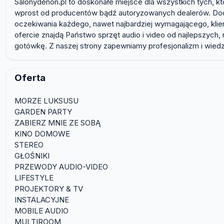
Salonydenon.pl to doskonałe miejsce dla wszystkich tych, kt
wprost od producentów bądź autoryzowanych dealerów. Dodat
oczekiwania każdego, nawet najbardziej wymagającego, klient
ofercie znajdą Państwo sprzęt audio i video od najlepszych
gotówkę. Z naszej strony zapewniamy profesjonalizm i wied
Oferta
MORZE LUKSUSU
GARDEN PARTY
ZABIERZ MNIE ZE SOBĄ
KINO DOMOWE
STEREO
GŁOŚNIKI
PRZEWODY AUDIO-VIDEO
LIFESTYLE
PROJEKTORY & TV
INSTALACYJNE
MOBILE AUDIO
MULTIROOM