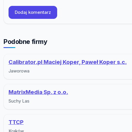
Dodaj komentarz
Podobne firmy
Calibrator.pl Maciej Koper, Paweł Koper s.c.
Jaworowa
MatrixMedia Sp. z o.o.
Suchy Las
TTCP
Kraków