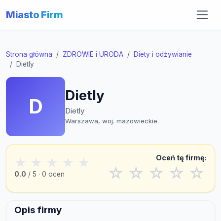
Miasto Firm
Strona główna
ZDROWIE i URODA
Diety i odżywianie
Dietly
Dietly
D
Dietly
Warszawa, woj. mazowieckie
Oceń tę firmę:
★
★
★
★
★
☆
☆
☆
☆
☆
0.0
/ 5 · 0 ocen
Opis firmy