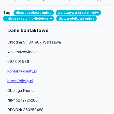
Tagi:
dieta pudełkowa opinie
porównywarka cateringów
najlepszy catering dietetyczny
diety pudełkowe opinie
Dane kontaktowe
Chłodna 51, 00-867 Warszawa
woj. mazowieckie
697 091 936
kontakt@dielty.pl
https://dietly.pl
Obsługa Klienta
NIP:
5272725286
REGON:
360250488